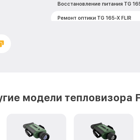
Восстановление питания TG 165
Ремонт оптики TG 165-X FLIR
Ремонт датчика синхроимпульс
FLIR
Калибровка и настройка теплов
FLIR
Ремонт встроенного дальномет
устройств TG 165-X FLIR
Замена микросхемы логики TG 1
гие модели тепловизора 
Замена ключей управления TG 1
Ремонт цепи питания TG 165-X F
Замена USB порта TG 165-X FLIR