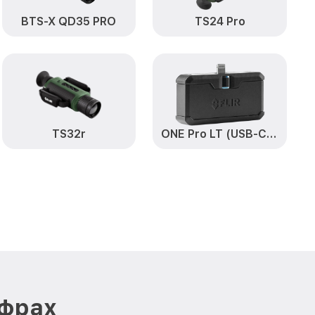
от 850₽
IR
Заказать
BTS-X QD35 PRO
TS24 Pro
от 700₽
FLIR
Заказать
от 1500₽
Заказать
от 750₽
-X FLIR
Заказать
TS32r
ONE Pro LT (USB-C) (на базе Android) 435001303
от 450₽
65-X FLIR
Заказать
становление)
от 750₽
Заказать
ия влаги TG
от 850₽
Заказать
от 850₽
Заказать
от 650₽
Заказать
ифрах