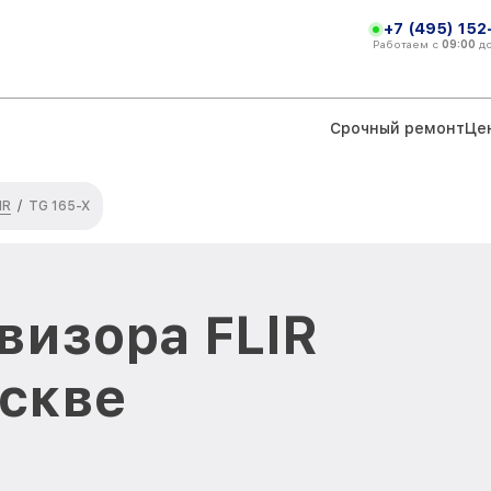
+7 (495) 152
Работаем с
09:00
д
Срочный ремонт
Це
IR
/
TG 165-X
визора FLIR
оскве