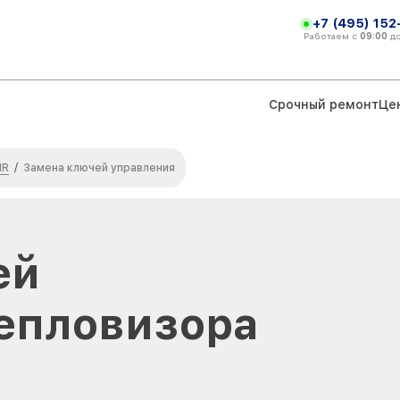
+7 (495) 152
Работаем с
09:00
д
Срочный ремонт
Це
IR
/
Замена ключей управления
ей
епловизора