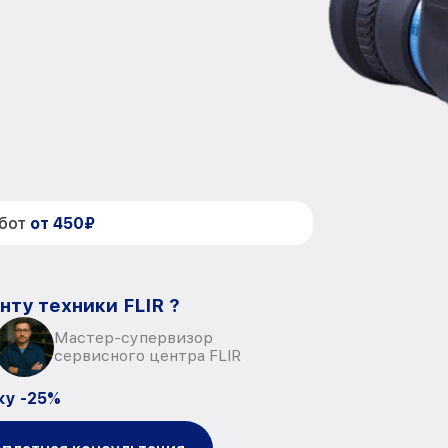
абот
от 450₽
нту техники FLIR ?
Мастер-супервизор
сервисного центра FLIR
ку -25%