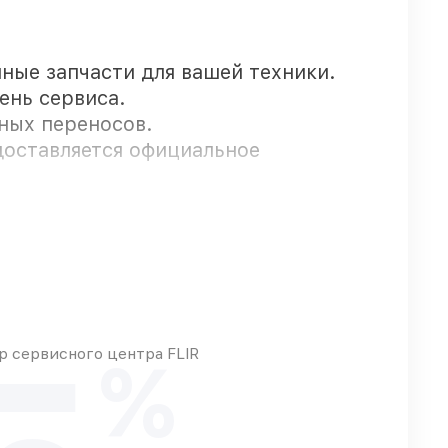
нные запчасти для вашей техники.
ень сервиса.
чных переносов.
едоставляется официальное
а
ыстро
 какие детали использовать, а мы
 сервисного центра FLIR
%