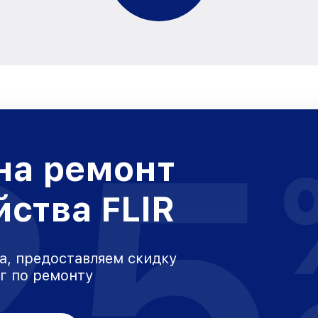
25
на ремонт
йства FLIR
а, предоставляем скидку
уг по ремонту