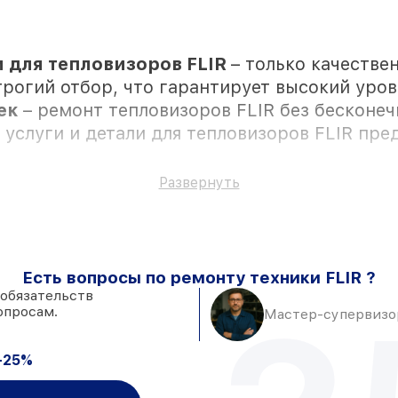
 для тепловизоров FLIR
– только качестве
рогий отбор, что гарантирует высокий уров
жек
– ремонт тепловизоров FLIR без бесконе
е услуги и детали для тепловизоров FLIR пр
Развернуть
ются с возможностью присутствия владельц
Есть вопросы по ремонту техники FLIR ?
аличии в Москве, остальные доставляются б
 обязательств
опросам.
роверенные замены
– только вы выбираете,
Мастер-супервизор
остей клиента
–2 часа, при немедленном старте работ
-25%