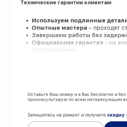
Технические гарантии клиентам
Используем подлинные детали
Опытные мастера
– проходят ст
Завершаем работы без задер
Официальная гарантия
– на вс
сопровождение.
Мы гарантируем:
80%
заказов по ремонту исполня
90%
запчастей FLIR имеются в н
Оставьте Ваш номер и я Вас бесплатно и без
проконсультирую по всем интересующим в
Подлинные запчасти FLIR и п
делаем ремонт с учётом возможн
85%
ремонтов FLIR сделаем за 1
Запишитесь на ремонт и получите
скидку 