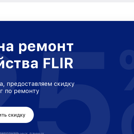
25
на ремонт
йства FLIR
а, предоставляем скидку
уг по ремонту
ить скидку
 персональных данных