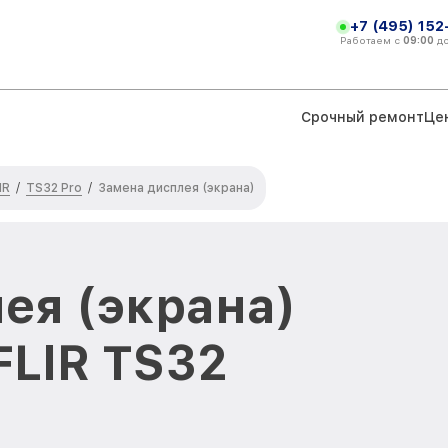
+7 (495) 152
Работаем с
09:00
д
Срочный ремонт
Це
IR
TS32 Pro
/
/
Замена дисплея (экрана)
ея (экрана)
FLIR TS32