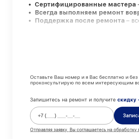
Сертифицированные мастера
Всегда выполняем ремонт во
Поддержка после ремонта
– в
Мы гарантируем:
80%
заказов закрываем с возмож
90%
комплектующих FLIR готовы 
Подлинные запчасти FLIR и н
Оставьте Ваш номер и я Вас бесплатно и без
проконсультирую по всем интересующим в
85%
работ выполняются в тот же
Запишитесь на ремонт и получите
скидку 
Запис
Отправляя заявку, Вы соглашаетесь на обработку