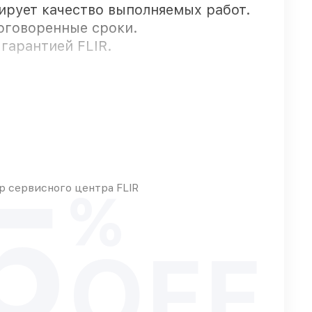
тирует качество выполняемых работ.
 оговоренные сроки.
гарантией FLIR.
т оперативно
вых возможностей
5
 сервисного центра FLIR
%
OFF