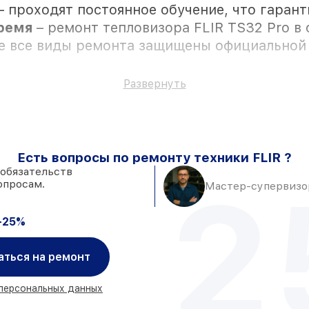
– проходят постоянное обучение, что гаран
время
– ремонт тепловизора FLIR TS32 Pro в
се все виды ремонта защищены официальной 
Развернуть
ностью личного присутствия владельца
к установке в Москве, остальные поступаю
Есть вопросы по ремонту техники FLIR ?
адёжные аналоги
– с учётом любых финансо
 обязательств
2
опросам.
 день, после приёма тепловизора
Мастер-супервизор
-25%
аться на ремонт
 персональных данных