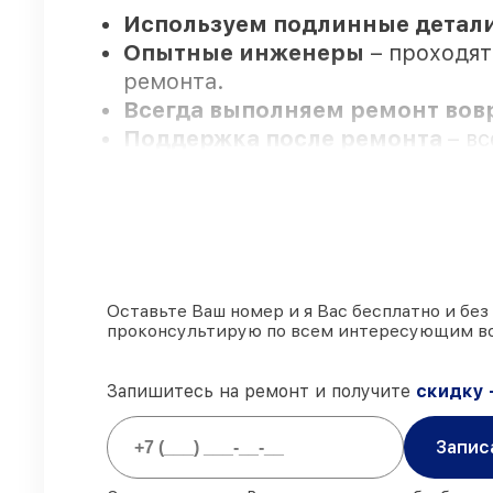
Используем подлинные детали
Опытные инженеры
– проходят
ремонта.
Всегда выполняем ремонт во
Поддержка после ремонта
– в
Мы гарантируем:
80%
работ закрываем в вашем п
90%
запчастей FLIR готовы к ус
Оставьте Ваш номер и я Вас бесплатно и без
проконсультирую по всем интересующим в
Фирменные детали FLIR и пр
85%
работ выполняются в тот же
Запишитесь на ремонт и получите
скидку 
Запис