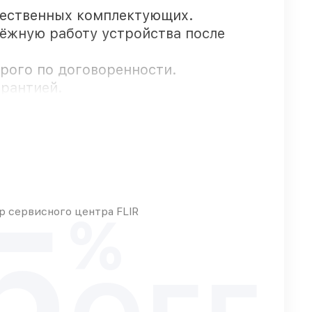
чественных комплектующих.
дёжную работу устройства после
трого по договоренности.
арантией.
ативно
5
 сервисного центра FLIR
%
азу