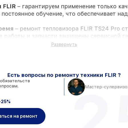
 FLIR
– гарантируем применение только ка
 постоянное обучение, что обеспечивает на
время
– ремонт тепловизора FLIR TS24 Pro с
се работы и запчасти защищены сервисной г
Развернуть
рисутствии
Есть вопросы по ремонту техники FLIR ?
тановке в Москве, остальные поступают опер
 обязательств
2
опросам.
оверенные реплики
– под любые запросы
Мастер-супервизор
 день, если мастер приступает к ремонту ср
-25%
аться на ремонт