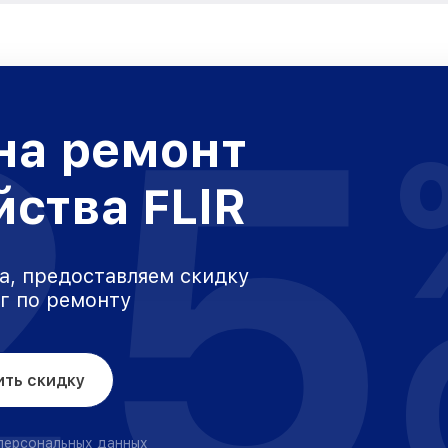
25
на ремонт
йства FLIR
а, предоставляем скидку
уг по ремонту
ить скидку
 персональных данных