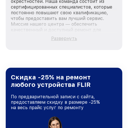
окрестностей. Наша команда состоит из
сертифицированных специалистов, которые
постоянно повышают свою квалификацию,
чтобы предоставить вам лучший сервис.
Миссия нашего центра — обеспечить
качественный и доступный ремонт для
каждого пользователя продукции FLIR, вне
Развернуть
зависимости от сложности поломки. Мы
стремимся к тому, чтобы каждый клиент был
удовлетворен скоростью и качеством
предоставляемых услуг. Наша цель — стать
лучшим сервисным центром FLIR в городе
Москве, постоянно повышая уровень доверия
и лояльности наших клиентов.
Скидка -25% на ремонт
любого устройства FLIR
По предварительной записи с сайта,
предоставляем скидку в размере -25%
на весь прайс услуг по ремонту