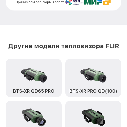
Принимаем все формы оплаты
Ремонт встроенного дальнометра и
от 750₽
других устройств TS24 Pro FLIR
Замена микросхемы логики TS24 Pro
от 450₽
FLIR
Замена ключей управления TS24 Pro
от 590₽
FLIR
Другие модели тепловизора FLIR
Ремонт цепи питания TS24 Pro FLIR
от 1200₽
Замена USB порта TS24 Pro FLIR
от 650₽
Замена процессора TS24 Pro FLIR
от 850₽
Замена аккумулятора TS24 Pro FLIR
от 700₽
BTS-XR QD65 PRO
BTS-XR PRO QD(100)
Замена корпуса TS24 Pro FLIR
от 1500₽
Замена дисплея (экрана) TS24 Pro FLIR
от 750₽
Прошивка (Обновление ПО) TS24 Pro
от 450₽
FLIR