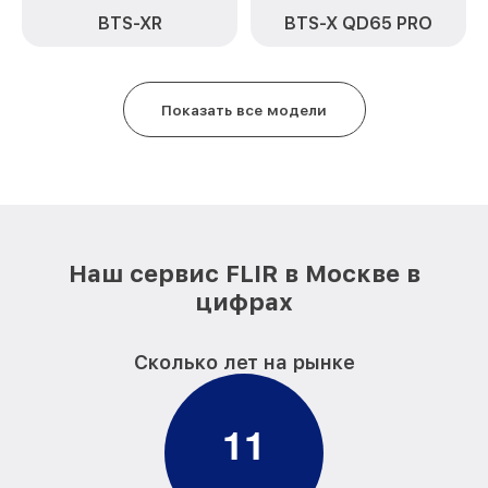
BTS-XR
BTS-X QD65 PRO
Ремонт платы управления
от 750₽
(восстановление) TS24 Pro FLIR
Восстановление после попадания влаги
от 850₽
Показать все модели
TS24 Pro FLIR
Ремонт Wi-Fi TS24 Pro FLIR
от 850₽
Ремонт разъема TS24 Pro FLIR
от 650₽
Ремонт капиллярной трубки TS24 Pro
от 450₽
FLIR
Наш сервис FLIR в Москве в
цифрах
Сколько лет на рынке
1
1