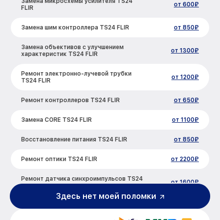
Замена микросхемы усилителя TS24
от 600₽
FLIR
Замена шим контроллера TS24 FLIR
от 850₽
Замена объективов с улучшением
от 1300₽
характеристик TS24 FLIR
Ремонт электронно-лучевой трубки
от 1200₽
TS24 FLIR
Ремонт контроллеров TS24 FLIR
от 650₽
Замена CORE TS24 FLIR
от 1100₽
Восстановление питания TS24 FLIR
от 850₽
Ремонт оптики TS24 FLIR
от 2200₽
Ремонт датчика синхроимпульсов TS24
от 1600₽
FLIR
Здесь нет моей поломки
Калибровка и настройка тепловизора
от 900₽
TS24 FLIR