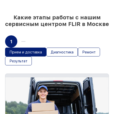
85%
работ в течение пары часов, если
мастер приступает к восстановлению
сразу
Какие этапы работы с нашим
сервисным центром FLIR в Москве
1
Прием и доставка
Диагностика
Ремонт
Результат