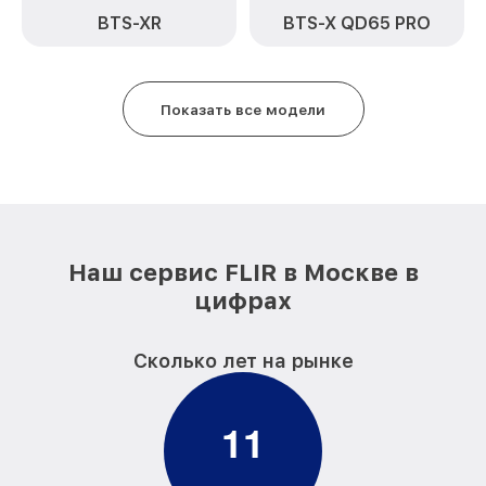
(восстановление) TS24 FLIR
BTS-XR
BTS-X QD65 PRO
Восстановление после попадания влаги
от 850₽
TS24 FLIR
Ремонт Wi-Fi TS24 FLIR
от 850₽
Показать все модели
Ремонт разъема TS24 FLIR
от 650₽
Ремонт капиллярной трубки TS24 FLIR
от 450₽
Наш сервис FLIR в Москве в
цифрах
Сколько лет на рынке
1
1