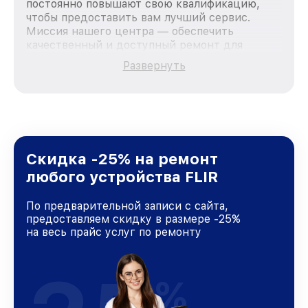
постоянно повышают свою квалификацию,
чтобы предоставить вам лучший сервис.
Миссия нашего центра — обеспечить
качественный и доступный ремонт для
каждого пользователя продукции FLIR, вне
Развернуть
зависимости от сложности поломки. Мы
стремимся к тому, чтобы каждый клиент был
удовлетворен скоростью и качеством
предоставляемых услуг. Наша цель — стать
лучшим сервисным центром FLIR в городе
Москве, постоянно повышая уровень доверия
и лояльности наших клиентов.
Скидка -25% на ремонт
любого устройства FLIR
По предварительной записи с сайта,
предоставляем скидку в размере -25%
на весь прайс услуг по ремонту
%