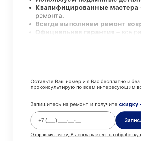
Квалифицированные мастера
ремонта.
Всегда выполняем ремонт во
Официальная гарантия
– все р
Мы гарантируем:
80%
заказов закрываем с возмож
90%
запчастей FLIR имеются на 
Оставьте Ваш номер и я Вас бесплатно и без
проконсультирую по всем интересующим в
Подлинные запчасти FLIR и н
85%
починок исполняются за 1–2 
Запишитесь на ремонт и получите
скидку 
Запис
Отправляя заявку, Вы соглашаетесь на обработку