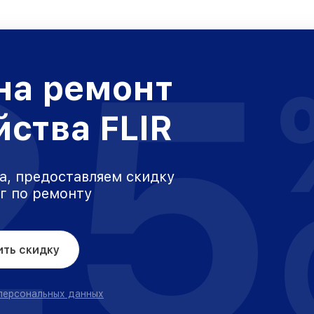
25
на ремонт
йства FLIR
а, предоставляем скидку
уг по ремонту
ить скидку
 персональных данных