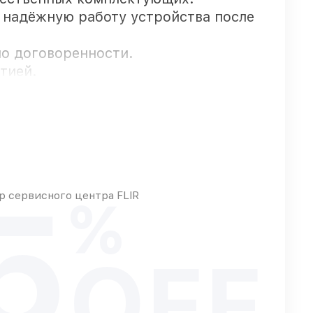
т надёжную работу устройства после
по договоренности.
тией.
ативно
5
 сервисного центра FLIR
%
зу
OFF