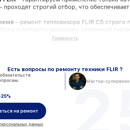
– проходят строгий отбор, что обеспечивае
время
– ремонт тепловизора FLIR С5 строго 
аботы и запчасти защищены сервисной гаран
Развернуть
ностью личного присутствия владельца
Есть вопросы по ремонту техники FLIR ?
складе в Москве, остальные поступают опер
 обязательств
2
опросам.
адёжные аналоги
– для разного бюджета
Мастер-супервизор
часа, если мастер приступает к ремонту сра
-25%
аться на ремонт
 персональных данных