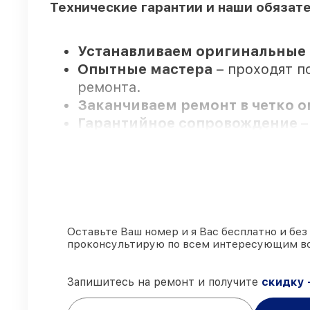
Технические гарантии и наши обязат
Устанавливаем оригинальные 
Опытные мастера
– проходят п
ремонта.
Заканчиваем ремонт в четко 
Гарантийное сопровождение
–
Мы гарантируем:
80%
работ выполняем с возможн
90%
запчастей FLIR есть в налич
Оставьте Ваш номер и я Вас бесплатно и без
проконсультирую по всем интересующим в
заказа
Оригинальные комплектующие 
85%
работ выполняются в тот же
Запишитесь на ремонт и получите
скидку 