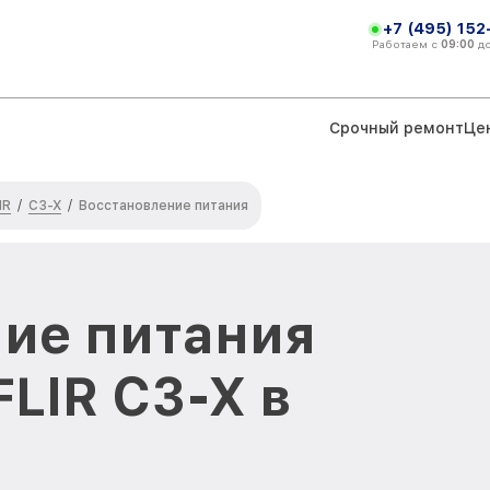
+7 (495) 152
Работаем с
09:00
д
Срочный ремонт
Це
IR
С3-Х
/
/
Восстановление питания
ие питания
LIR С3-Х в