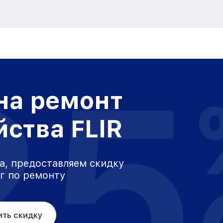
25
на ремонт
йства FLIR
а, предоставляем скидку
уг по ремонту
ить скидку