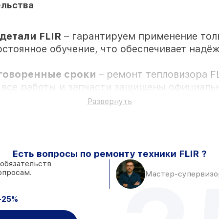
ельства
детали FLIR
– гарантируем применение тол
остоянное обучение, что обеспечивает надё
оговоренные сроки
– ремонт тепловизора F
 все работы и запчасти защищены официальн
Развернуть
остью личного присутствия владельца
Есть вопросы по ремонту техники FLIR ?
ии в мастерской или на складе в Москве, ос
 обязательств
опросам.
Мастер-супервизор
FLIR и качественные аналоги
– под люб
 день, при незамедлительном начале работ
-25%