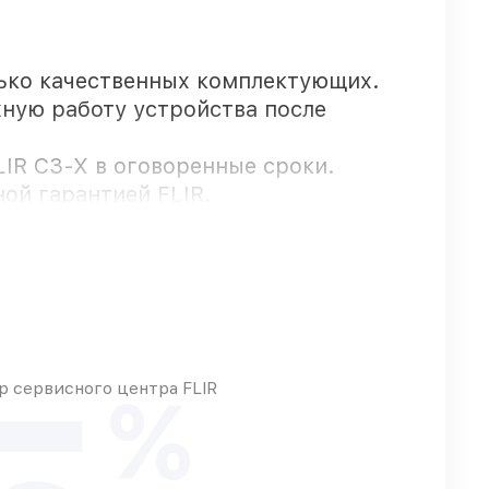
ько качественных комплектующих.
жную работу устройства после
LIR С3-Х в оговоренные сроки.
ой гарантией FLIR.
тальные доступны для срочного
 сервисного центра FLIR
%
ые запросы