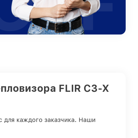
OFF
епловизора FLIR С3-Х
 для каждого заказчика. Наши