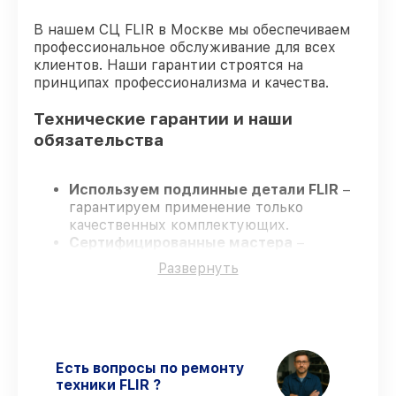
В нашем СЦ FLIR в Москве мы обеспечиваем
профессиональное обслуживание для всех
клиентов. Наши гарантии строятся на
принципах профессионализма и качества.
Технические гарантии и наши
обязательства
Используем подлинные детали FLIR
–
гарантируем применение только
качественных комплектующих.
Сертифицированные мастера
–
проходят строгий отбор, что
Развернуть
подтверждает уровень их
профессионализма.
Всегда выполняем ремонт вовремя
–
ремонт тепловизора FLIR ONE Pro (USB-
C) (на базе Android) 435000703 в
оговоренные сроки.
Есть вопросы по ремонту
Поддержка после ремонта
– все
техники FLIR ?