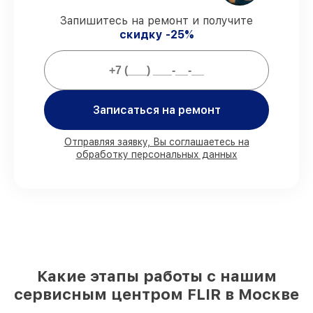
ремонтные услуги и комплектующие
защищены гарантийной поддержкой до
Запишитесь на ремонт и получите
3 лет.
скидку -25%
Мы гарантируем:
Записаться на ремонт
80%
работ закрываем в вашем
присутствии
90%
деталей FLIR имеются на складе в
Отправляя заявку, Вы соглашаетесь на
Москве, остальные доставляются быстро
обработку персональных данных
Подлинные запчасти FLIR и надёжные
аналоги
– для разного бюджета
85%
починок занимают до 2 часов, после
приёма тепловизора
Какие этапы работы с нашим
сервисным центром FLIR в Москве