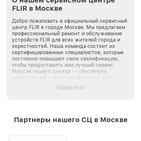
FLIR в Москве
Добро пожаловать в официальный сервисный
центр FLIR в городе Москве. Мы предлагаем
профессиональный ремонт и обслуживание
устройств FLIR для всех жителей города и
окрестностей. Наша команда состоит из
сертифицированных специалистов, которые
постоянно повышают свою квалификацию,
чтобы предоставить вам лучший сервис.
Миссия нашего центра — обеспечить
качественный и доступный ремонт для
каждого пользователя продукции FLIR, вне
Развернуть
зависимости от сложности поломки. Мы
стремимся к тому, чтобы каждый клиент был
удовлетворен скоростью и качеством
предоставляемых услуг. Наша цель — стать
лучшим сервисным центром FLIR в городе
Партнеры нашего СЦ в Москве
Москве, постоянно повышая уровень доверия
и лояльности наших клиентов.