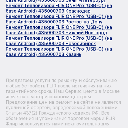
базе Android) 435000703 Санкт-Петербург
Ремонт Тепловизора FLIR ONE Pro (USB-C) (на
базе Android) 435000703 Краснодар
Ремонт Тепловизора FLIR ONE Pro (USB-C) (на
базе Android) 435000703 Ростов-на-Дону
Ремонт Тепловизора FLIR ONE Pro (USB-C) (на
базе Android) 435000703 Нижний Новгород
Ремонт Тепловизора FLIR ONE Pro (USB-C) (на
базе Android) 435000703 Новосибирск
Ремонт Тепловизора FLIR ONE Pro (USB-C) (на
базе Android) 435000703 Казань
Предлагаем услуги по ремонту и обслуживанию
любых Устройств FLIR после истечения на них
гарантийного срока. Наш Сервис центр в Москве
является неавторизованным центром.
Предложение цен на ремонт на сайте не является
публичной офертой, определяемой положениями
Статьи 437(2) Гражданского кодекса РФ. Все
обозначения и упоминания торговой марки FLIR
Флир используются нами исключительно для