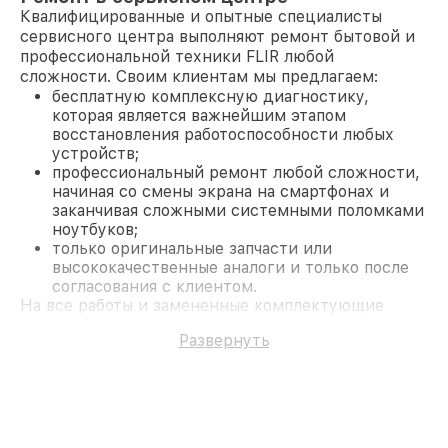
Квалифицированные и опытные специалисты
сервисного центра выполняют ремонт бытовой и
профессиональной техники FLIR любой
сложности. Своим клиентам мы предлагаем:
бесплатную комплексную диагностику,
которая является важнейшим этапом
восстановления работоспособности любых
устройств;
профессиональный ремонт любой сложности,
начиная со смены экрана на смартфонах и
заканчивая сложными системными поломками
ноутбуков;
только оригинальные запчасти или
высококачественные аналоги и только после
согласования с клиентом.
На все работы и замененные комплектующие
предоставляется длительная гарантия. В случае
Развернуть
поломки по условиям гарантии, мы бесплатно
исправим ситуацию.
Наши преимущества
Преимуществами нашего сервисного центра FLIR
в Москве являются:
лучшие специалисты с многолетним опытом и