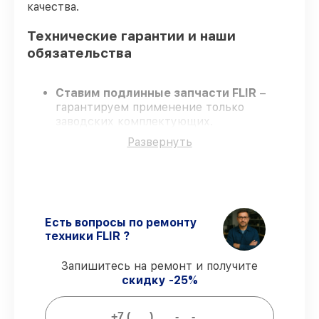
качества.
Технические гарантии и наши
обязательства
Ставим подлинные запчасти FLIR
–
гарантируем применение только
заводских комплектующих.
Опытные специалисты
– проходят
Развернуть
жёсткий контроль знаний и навыков, что
гарантирует качество выполняемых
работ.
Соблюдаем сроки ремонта
– ремонт
тепловизора FLIR ONE Pro LT (для iOS)
435001203 без задержек.
Есть вопросы по ремонту
Официальная гарантия
– все работы и
техники FLIR ?
запчасти защищены официальной
гарантией FLIR.
Запишитесь на ремонт и получите
скидку -25%
Мы гарантируем: