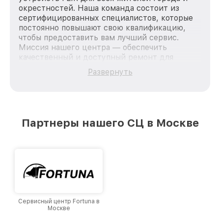
окрестностей. Наша команда состоит из
сертифицированных специалистов, которые
постоянно повышают свою квалификацию,
чтобы предоставить вам лучший сервис.
Миссия нашего центра — обеспечить
качественный и доступный ремонт для
каждого пользователя продукции FLIR, вне
Развернуть
зависимости от сложности поломки. Мы
стремимся к тому, чтобы каждый клиент был
удовлетворен скоростью и качеством
предоставляемых услуг. Наша цель — стать
лучшим сервисным центром FLIR в городе
Партнеры нашего СЦ в Москве
Москве, постоянно повышая уровень доверия
и лояльности наших клиентов.
Сервисный центр Fortuna в
Москве