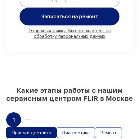
80%
заказов выполняем с возможностью
Записаться на ремонт
личного присутствия владельца
90%
запчастей FLIR есть в наличии в
мастерской или на складе в Москве,
Отправляя заявку, Вы соглашаетесь на
остальные доставляются быстро
обработку персональных данных
Фирменные детали FLIR и
проверенные реплики
– для разного
бюджета
85%
ремонтов выполняются в тот же
день, после приёма тепловизора
Какие этапы работы с нашим
сервисным центром FLIR в Москве
1
Прием и доставка
Диагностика
Ремонт