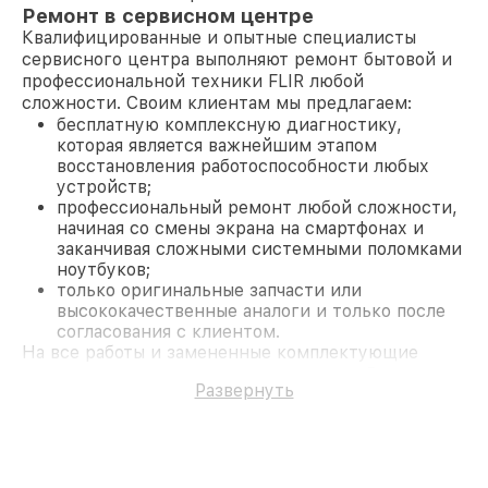
Ремонт в сервисном центре
Квалифицированные и опытные специалисты
сервисного центра выполняют ремонт бытовой и
профессиональной техники FLIR любой
сложности. Своим клиентам мы предлагаем:
бесплатную комплексную диагностику,
которая является важнейшим этапом
восстановления работоспособности любых
устройств;
профессиональный ремонт любой сложности,
начиная со смены экрана на смартфонах и
заканчивая сложными системными поломками
ноутбуков;
только оригинальные запчасти или
высококачественные аналоги и только после
согласования с клиентом.
На все работы и замененные комплектующие
предоставляется длительная гарантия. В случае
Развернуть
поломки по условиям гарантии, мы бесплатно
исправим ситуацию.
Наши преимущества
Преимуществами нашего сервисного центра FLIR
в Москве являются: