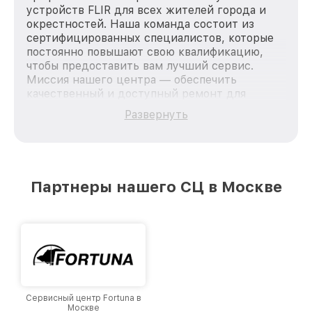
устройств FLIR для всех жителей города и
окрестностей. Наша команда состоит из
сертифицированных специалистов, которые
постоянно повышают свою квалификацию,
чтобы предоставить вам лучший сервис.
Миссия нашего центра — обеспечить
качественный и доступный ремонт для
каждого пользователя продукции FLIR, вне
Развернуть
зависимости от сложности поломки. Мы
стремимся к тому, чтобы каждый клиент был
удовлетворен скоростью и качеством
предоставляемых услуг. Наша цель — стать
лучшим сервисным центром FLIR в городе
Партнеры нашего СЦ в Москве
Москве, постоянно повышая уровень доверия
и лояльности наших клиентов.
Сервисный центр Fortuna в
Москве