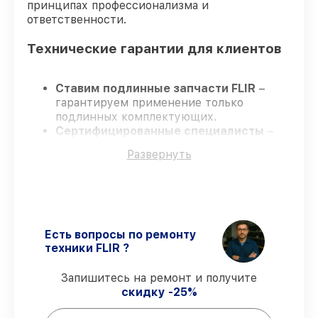
принципах профессионализма и
ответственности.
Технические гарантии для клиентов
Ставим подлинные запчасти FLIR
–
гарантируем применение только
подлинных комплектующих.
Сертифицированные специалисты
–
проходят строгий отбор, что
Развернуть
гарантирует качество выполняемых
работ.
Соблюдаем сроки ремонта
– ремонт
тепловизора FLIR ONE Pro (для iOS)
435001103 строго по договоренности.
Официальная гарантия
– все
Есть вопросы по ремонту
ремонтные услуги и комплектующие
техники FLIR ?
защищены гарантийной поддержкой до
3 лет.
Запишитесь на ремонт и получите
скидку -25%
Мы гарантируем: