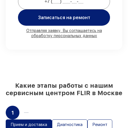
80%
ремонтов выполняем с
возможностью личного присутствия
владельца
Записаться на ремонт
90%
запчастей FLIR готовы к установке в
Москве, остальные доставляются быстро
Отправляя заявку, Вы соглашаетесь на
Оригинальные комплектующие FLIR и
обработку персональных данных
качественные аналоги
– для разного
бюджета
85%
работ занимают до 2 часов, при
незамедлительном начале работ
Какие этапы работы с нашим
сервисным центром FLIR в Москве
1
Прием и доставка
Диагностика
Ремонт