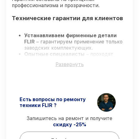
профессионализма и прозрачности.
Технические гарантии для клиентов
Устанавливаем фирменные детали
FLIR
– гарантируем применение только
заводских комплектующих.
Опытные специалисты
– проходят
жёсткий контроль знаний и навыков, что
Развернуть
обеспечивает надёжную работу
устройства после ремонта.
Всегда выполняем ремонт вовремя
–
ремонт тепловизора FLIR E5-XT в
оговоренные сроки.
Официальная гарантия
– все все виды
Есть вопросы по ремонту
ремонта защищены официальной
техники FLIR ?
гарантией FLIR.
Запишитесь на ремонт и получите
скидку -25%
Мы гарантируем: