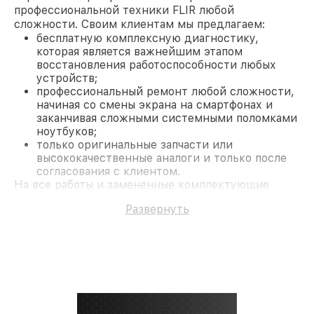
профессиональной техники FLIR любой
сложности. Своим клиентам мы предлагаем:
бесплатную комплексную диагностику,
которая является важнейшим этапом
восстановления работоспособности любых
устройств;
профессиональный ремонт любой сложности,
начиная со смены экрана на смартфонах и
заканчивая сложными системными поломками
ноутбуков;
только оригинальные запчасти или
высококачественные аналоги и только после
согласования с клиентом.
На все работы и замененные комплектующие
предоставляется длительная гарантия. В случае
Развернуть
поломки по условиям гарантии, мы бесплатно
исправим ситуацию.
Наши преимущества
Преимуществами нашего сервисного центра FLIR
в Москве являются:
лучшие специалисты с многолетним опытом и
безупречной репутацией;
современное оборудование и