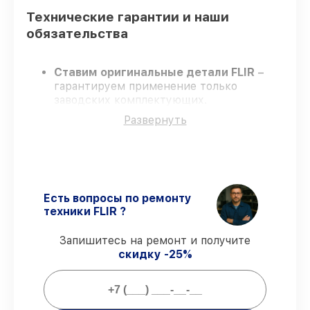
Технические гарантии и наши
обязательства
Ставим оригинальные детали FLIR
–
гарантируем применение только
заводских комплектующих.
Квалифицированные специалисты
–
Развернуть
проходят постоянное обучение, что
обеспечивает надёжную работу
устройства после ремонта.
Всегда выполняем ремонт вовремя
–
ремонт тепловизора FLIR E4 строго по
договоренности.
Есть вопросы по ремонту
Официальная гарантия
– все работы и
техники FLIR ?
запчасти защищены гарантийной
поддержкой до 3 лет.
Запишитесь на ремонт и получите
скидку -25%
Мы гарантируем: