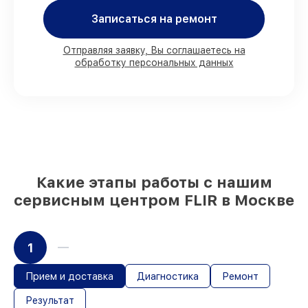
80%
заказов закрываем в присутствии
Записаться на ремонт
клиента
90%
запчастей FLIR имеются на складе в
Москве, остальные поступают
Отправляя заявку, Вы соглашаетесь на
оперативно
обработку персональных данных
Фирменные детали FLIR и
проверенные реплики
– для разного
бюджета
85%
починок выполняются в тот же день,
при незамедлительном начале работ
Какие этапы работы с нашим
сервисным центром FLIR в Москве
1
Прием и доставка
Диагностика
Ремонт
Результат