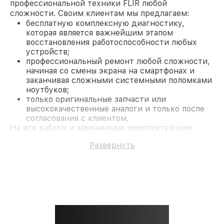
профессиональной техники FLIR любой
сложности. Своим клиентам мы предлагаем:
бесплатную комплексную диагностику,
которая является важнейшим этапом
восстановления работоспособности любых
устройств;
профессиональный ремонт любой сложности,
начиная со смены экрана на смартфонах и
заканчивая сложными системными поломками
ноутбуков;
только оригинальные запчасти или
высококачественные аналоги и только после
согласования с клиентом.
На все работы и замененные комплектующие
предоставляется длительная гарантия. В случае
Развернуть
поломки по условиям гарантии, мы бесплатно
исправим ситуацию.
Наши преимущества
Преимуществами нашего сервисного центра FLIR
в Москве являются:
лучшие специалисты с многолетним опытом и
безупречной репутацией;
современное оборудование и