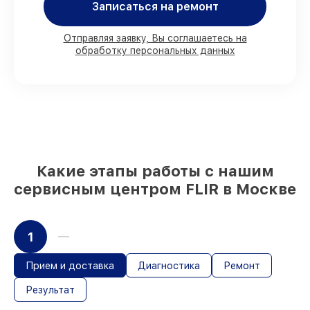
90%
деталей FLIR имеются на складе в
Записаться на ремонт
Москве, остальные доступны для
срочного заказа
Отправляя заявку, Вы соглашаетесь на
Фирменные детали FLIR и
обработку персональных данных
проверенные реплики
– с учётом любых
финансовых возможностей
85%
починок исполняются за 1–2 часа,
после приёма тепловизора
Какие этапы работы с нашим
сервисным центром FLIR в Москве
1
Прием и доставка
Диагностика
Ремонт
Результат