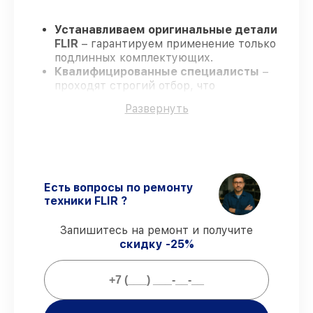
Устанавливаем оригинальные детали
FLIR
– гарантируем применение только
подлинных комплектующих.
Квалифицированные специалисты
–
проходят строгий отбор, что
гарантирует качество выполняемых
Развернуть
работ.
Всегда выполняем ремонт вовремя
–
ремонт тепловизора FLIR E4 без
задержек.
Гарантийное сопровождение
– все
ремонтные услуги и комплектующие
Есть вопросы по ремонту
защищены гарантийной поддержкой до
техники FLIR ?
3 лет.
Запишитесь на ремонт и получите
скидку -25%
Мы гарантируем:
80%
заказов выполняем в присутствии
клиента