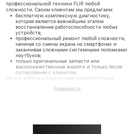
профессиональной техники FLIR любой
сложности. Своим клиентам мы предлагаем:
бесплатную комплексную диагностику,
которая является важнейшим этапом
восстановления работоспособности любых
устройств;
профессиональный ремонт любой сложности,
начиная со смены экрана на смартфонах и
заканчивая сложными системными поломками
ноутбуков;
только оригинальные запчасти или
высококачественные аналоги и только после
согласования с клиентом.
На все работы и замененные комплектующие
предоставляется длительная гарантия. В случае
Развернуть
поломки по условиям гарантии, мы бесплатно
исправим ситуацию.
Наши преимущества
Преимуществами нашего сервисного центра FLIR
в Москве являются:
лучшие специалисты с многолетним опытом и
безупречной репутацией;
современное оборудование и