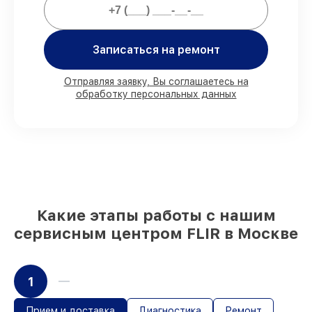
80%
заказов закрываем с возможностью
личного присутствия владельца
Записаться на ремонт
90%
комплектующих FLIR имеются на
складе в Москве, остальные поступают
Отправляя заявку, Вы соглашаетесь на
оперативно
обработку персональных данных
Фирменные детали FLIR и
проверенные реплики
– под любые
запросы
85%
работ выполняются в тот же день,
при незамедлительном начале работ
Какие этапы работы с нашим
сервисным центром FLIR в Москве
1
Прием и доставка
Диагностика
Ремонт