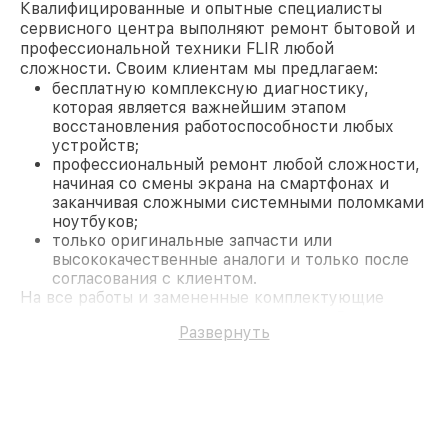
Квалифицированные и опытные специалисты
сервисного центра выполняют ремонт бытовой и
профессиональной техники FLIR любой
сложности. Своим клиентам мы предлагаем:
бесплатную комплексную диагностику,
которая является важнейшим этапом
восстановления работоспособности любых
устройств;
профессиональный ремонт любой сложности,
начиная со смены экрана на смартфонах и
заканчивая сложными системными поломками
ноутбуков;
только оригинальные запчасти или
высококачественные аналоги и только после
согласования с клиентом.
На все работы и замененные комплектующие
предоставляется длительная гарантия. В случае
Развернуть
поломки по условиям гарантии, мы бесплатно
исправим ситуацию.
Наши преимущества
Преимуществами нашего сервисного центра FLIR
в Москве являются:
лучшие специалисты с многолетним опытом и