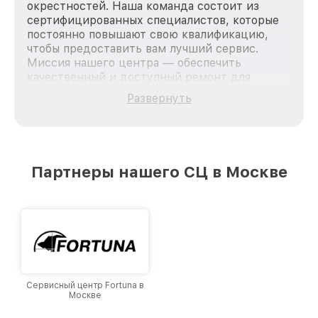
окрестностей. Наша команда состоит из
сертифицированных специалистов, которые
постоянно повышают свою квалификацию,
чтобы предоставить вам лучший сервис.
Миссия нашего центра — обеспечить
качественный и доступный ремонт для
каждого пользователя продукции FLIR, вне
Развернуть
зависимости от сложности поломки. Мы
стремимся к тому, чтобы каждый клиент был
удовлетворен скоростью и качеством
предоставляемых услуг. Наша цель — стать
лучшим сервисным центром FLIR в городе
Партнеры нашего СЦ в Москве
Москве, постоянно повышая уровень доверия
и лояльности наших клиентов.
Сервисный центр Fortuna в
Москве