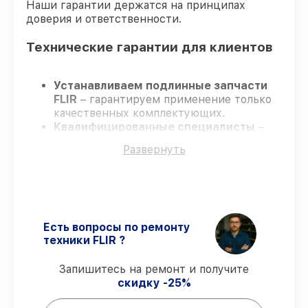
Наши гарантии держатся на принципах
доверия и ответственности.
Технические гарантии для клиентов
Устанавливаем подлинные запчасти
FLIR
– гарантируем применение только
качественных комплектующих.
Квалифицированные специалисты
–
проходят строгий отбор, что
Развернуть
обеспечивает надёжную работу
устройства после ремонта.
Всегда выполняем ремонт вовремя
–
ремонт тепловизора FLIR E4 без
задержек.
Официальная гарантия
– все
Есть вопросы по ремонту
ремонтные услуги и комплектующие
техники FLIR ?
защищены гарантийной поддержкой до
3 лет.
Запишитесь на ремонт и получите
скидку -25%
Мы гарантируем: