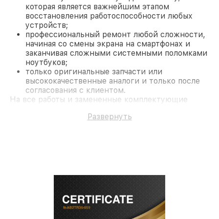
которая является важнейшим этапом
восстановления работоспособности любых
устройств;
профессиональный ремонт любой сложности,
начиная со смены экрана на смартфонах и
заканчивая сложными системными поломками
ноутбуков;
только оригинальные запчасти или
высококачественные аналоги и только после
согласования с клиентом.
На все работы и замененные комплектующие
предоставляется длительная гарантия. В случае
Развернуть
поломки по условиям гарантии, мы бесплатно
исправим ситуацию.
Наши преимущества
Преимуществами нашего сервисного центра FLIR
в Москве являются:
лучшие специалисты с многолетним опытом и
безупречной репутацией;
современное оборудование и
лицензированное ПО в ремонтно-
диагностических мастерских;
собственный склад комплектующих, что