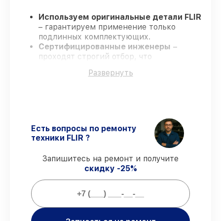
Используем оригинальные детали FLIR
– гарантируем применение только
подлинных комплектующих.
Сертифицированные инженеры
–
проходят строгий отбор, что
подтверждает уровень их
Развернуть
профессионализма.
Заканчиваем ремонт в четко
оговоренные сроки
– ремонт
тепловизора FLIR E4 в оговоренные
сроки.
Гарантийное сопровождение
– все
Есть вопросы по ремонту
ремонтные услуги и комплектующие
техники FLIR ?
защищены сервисной гарантией.
Запишитесь на ремонт и получите
скидку -25%
Мы гарантируем:
80%
заказов выполняем в вашем
присутствии