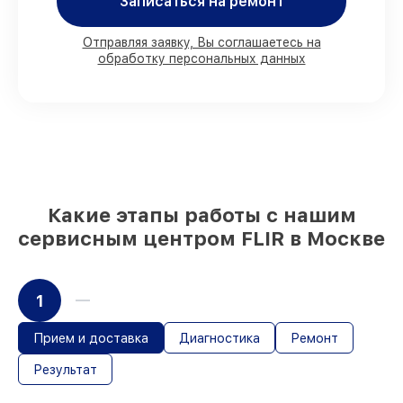
90%
деталей FLIR готовы к установке в
Записаться на ремонт
Москве, остальные доставляются быстро
Подлинные запчасти FLIR и надёжные
Отправляя заявку, Вы соглашаетесь на
аналоги
– с учётом любых финансовых
обработку персональных данных
возможностей
85%
работ выполняются в тот же день,
если мастер приступает к ремонту сразу
Какие этапы работы с нашим
сервисным центром FLIR в Москве
1
Прием и доставка
Диагностика
Ремонт
Результат