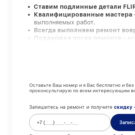
Ставим подлинные детали FLI
Квалифицированные мастера
выполняемых работ.
Всегда выполняем ремонт во
Поддержка после ремонта
– в
Мы гарантируем:
80%
заказов закрываем с возмож
90%
комплектующих FLIR есть в 
Оставьте Ваш номер и я Вас бесплатно и без
проконсультирую по всем интересующим в
заказа
Подлинные запчасти FLIR и н
85%
работ занимают до 2 часов,
Запишитесь на ремонт и получите
скидку 
Запис