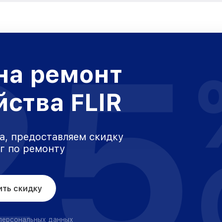
25
на ремонт
йства FLIR
а, предоставляем скидку
уг по ремонту
ить скидку
 персональных данных