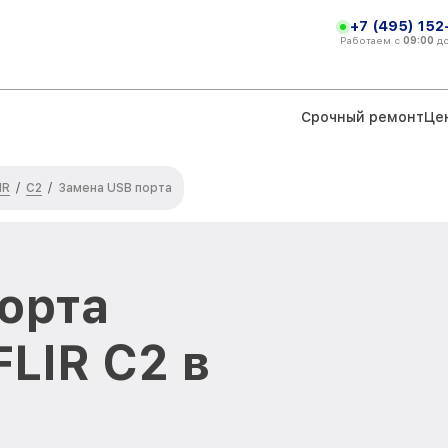
+7 (495) 152
Работаем с
09:00
д
Срочный ремонт
Це
IR
C2
/
/
Замена USB порта
орта
LIR C2 в