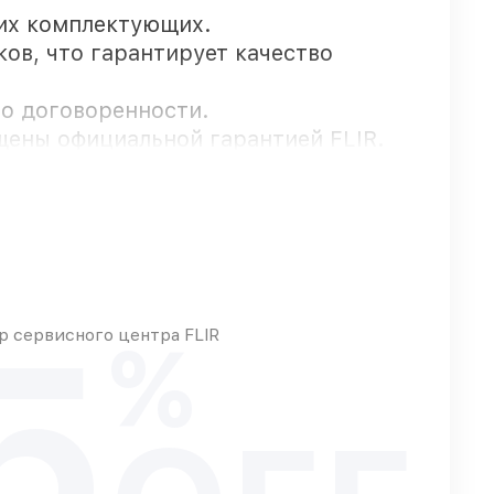
их комплектующих.
ов, что гарантирует качество
по договоренности.
щены официальной гарантией FLIR.
е, остальные доступны для срочного
5
 сервисного центра FLIR
%