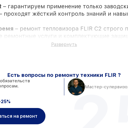
R
– гарантируем применение только заводск
– проходят жёсткий контроль знаний и навык
время
– ремонт тепловизора FLIR C2 строго 
се ремонтные услуги и комплектующие защи
Развернуть
ностью личного присутствия владельца
Есть вопросы по ремонту техники FLIR ?
наличии в мастерской или на складе в Москв
 обязательств
2
опросам.
Мастер-супервизор
адёжные аналоги
– под любые запросы
 при незамедлительном начале работ
-25%
аться на ремонт