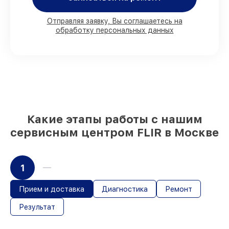
Фирменные детали FLIR и
проверенные реплики
– с учётом любых
Отправляя заявку, Вы соглашаетесь на
финансовых возможностей
обработку персональных данных
85%
работ занимают до 2 часов, после
приёма тепловизора
Какие этапы работы с нашим
сервисным центром FLIR в Москве
1
Прием и доставка
Диагностика
Ремонт
Результат