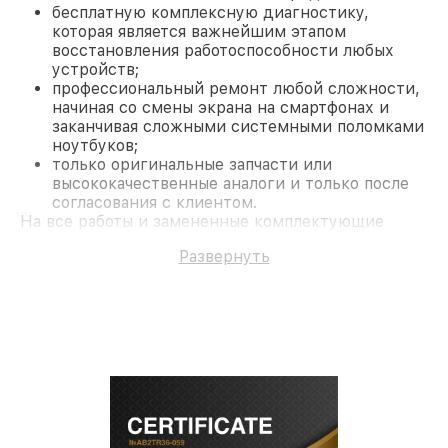
бесплатную комплексную диагностику,
которая является важнейшим этапом
восстановления работоспособности любых
устройств;
профессиональный ремонт любой сложности,
начиная со смены экрана на смартфонах и
заканчивая сложными системными поломками
ноутбуков;
только оригинальные запчасти или
высококачественные аналоги и только после
согласования с клиентом.
На все работы и замененные комплектующие
предоставляется длительная гарантия. В случае
Развернуть
поломки по условиям гарантии, мы бесплатно
исправим ситуацию.
Наши преимущества
Преимуществами нашего сервисного центра FLIR
в Москве являются:
лучшие специалисты с многолетним опытом и
безупречной репутацией;
современное оборудование и
лицензированное ПО в ремонтно-
диагностических мастерских;