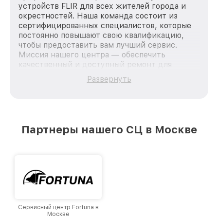
устройств FLIR для всех жителей города и
окрестностей. Наша команда состоит из
сертифицированных специалистов, которые
постоянно повышают свою квалификацию,
чтобы предоставить вам лучший сервис.
Миссия нашего центра — обеспечить
качественный и доступный ремонт для
каждого пользователя продукции FLIR, вне
Развернуть
зависимости от сложности поломки. Мы
стремимся к тому, чтобы каждый клиент был
удовлетворен скоростью и качеством
предоставляемых услуг. Наша цель — стать
лучшим сервисным центром FLIR в городе
Партнеры нашего СЦ в Москве
Москве, постоянно повышая уровень доверия
и лояльности наших клиентов.
Сервисный центр Fortuna в
Москве