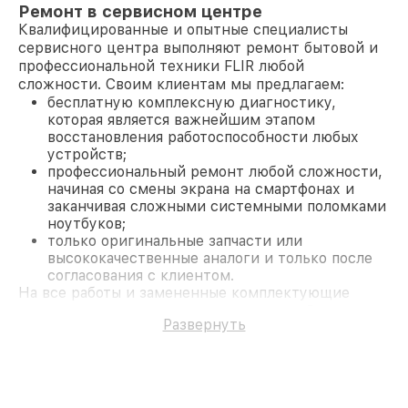
Ремонт в сервисном центре
Квалифицированные и опытные специалисты
сервисного центра выполняют ремонт бытовой и
профессиональной техники FLIR любой
сложности. Своим клиентам мы предлагаем:
бесплатную комплексную диагностику,
которая является важнейшим этапом
восстановления работоспособности любых
устройств;
профессиональный ремонт любой сложности,
начиная со смены экрана на смартфонах и
заканчивая сложными системными поломками
ноутбуков;
только оригинальные запчасти или
высококачественные аналоги и только после
согласования с клиентом.
На все работы и замененные комплектующие
предоставляется длительная гарантия. В случае
Развернуть
поломки по условиям гарантии, мы бесплатно
исправим ситуацию.
Наши преимущества
Преимуществами нашего сервисного центра FLIR
в Москве являются: