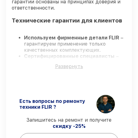
гарантии основаны на принципах доверия и
ответственности.
Технические гарантии для клиентов
Используем фирменные детали FLIR
–
гарантируем применение только
качественных комплектующих.
Сертифицированные специалисты
–
проходят жёсткий контроль знаний и
Развернуть
навыков, что подтверждает уровень их
профессионализма.
Соблюдаем сроки ремонта
– ремонт
тепловизора FLIR BTS-XR в оговоренные
сроки.
Гарантийное сопровождение
– все
Есть вопросы по ремонту
ремонтные услуги и комплектующие
техники FLIR ?
защищены официальной гарантией FLIR.
Запишитесь на ремонт и получите
скидку -25%
Мы гарантируем: