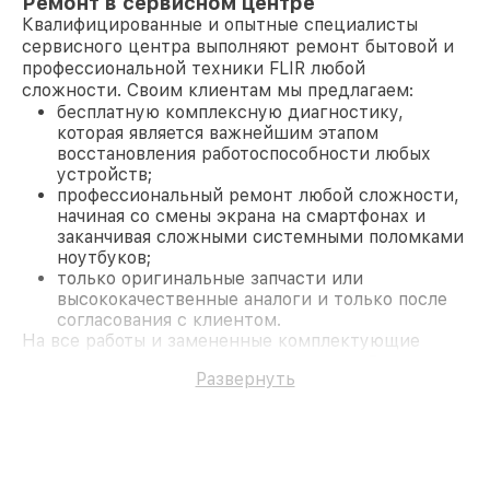
Ремонт в сервисном центре
Квалифицированные и опытные специалисты
сервисного центра выполняют ремонт бытовой и
профессиональной техники FLIR любой
сложности. Своим клиентам мы предлагаем:
бесплатную комплексную диагностику,
которая является важнейшим этапом
восстановления работоспособности любых
устройств;
профессиональный ремонт любой сложности,
начиная со смены экрана на смартфонах и
заканчивая сложными системными поломками
ноутбуков;
только оригинальные запчасти или
высококачественные аналоги и только после
согласования с клиентом.
На все работы и замененные комплектующие
предоставляется длительная гарантия. В случае
Развернуть
поломки по условиям гарантии, мы бесплатно
исправим ситуацию.
Наши преимущества
Преимуществами нашего сервисного центра FLIR
в Москве являются: