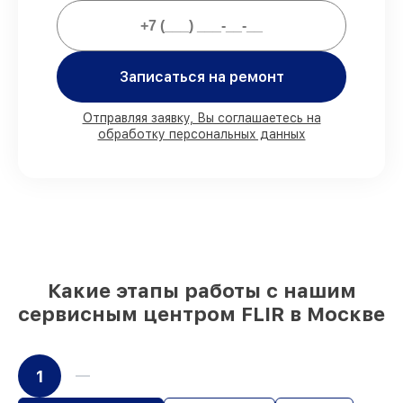
Мы гарантируем:
80%
работ проводим с возможностью
Записаться на ремонт
личного присутствия владельца
90%
запчастей FLIR имеются на складе в
Отправляя заявку, Вы соглашаетесь на
Москве, остальные поступают
обработку персональных данных
оперативно
Подлинные запчасти FLIR и надёжные
аналоги
– с учётом любых финансовых
возможностей
85%
ремонтов занимают до 2 часов,
после приёма тепловизора
Какие этапы работы с нашим
сервисным центром FLIR в Москве
1