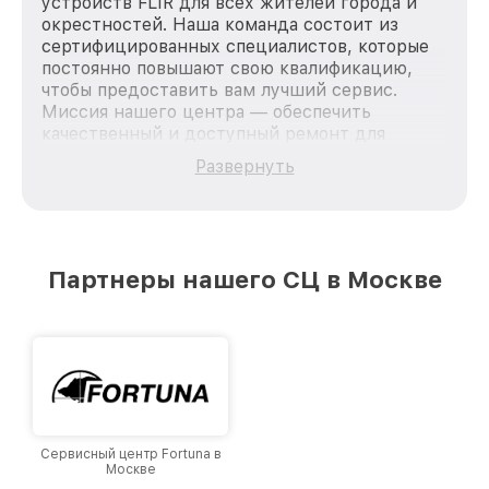
устройств FLIR для всех жителей города и
окрестностей. Наша команда состоит из
сертифицированных специалистов, которые
постоянно повышают свою квалификацию,
чтобы предоставить вам лучший сервис.
Миссия нашего центра — обеспечить
качественный и доступный ремонт для
каждого пользователя продукции FLIR, вне
Развернуть
зависимости от сложности поломки. Мы
стремимся к тому, чтобы каждый клиент был
удовлетворен скоростью и качеством
предоставляемых услуг. Наша цель — стать
лучшим сервисным центром FLIR в городе
Партнеры нашего СЦ в Москве
Москве, постоянно повышая уровень доверия
и лояльности наших клиентов.
Сервисный центр Fortuna в
Москве