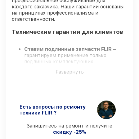
профессиональное обслуживание для
каждого заказчика. Наши гарантии основаны
на принципах профессионализма и
ответственности.
Технические гарантии для клиентов
Ставим подлинные запчасти FLIR
–
гарантируем применение только
подлинных комплектующих.
Сертифицированные инженеры
–
Развернуть
проходят жёсткий контроль знаний и
навыков, что гарантирует качество
выполняемых работ.
Всегда выполняем ремонт вовремя
–
ремонт тепловизора FLIR BTS-XR без
задержек.
Есть вопросы по ремонту
Гарантийное сопровождение
– все
техники FLIR ?
ремонтные услуги и комплектующие
защищены гарантийной поддержкой до
Запишитесь на ремонт и получите
3 лет.
скидку -25%