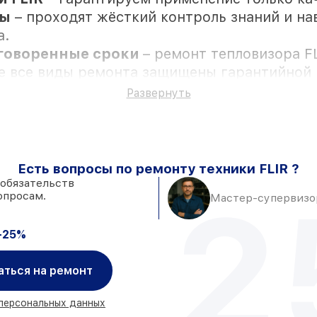
ры
– проходят жёсткий контроль знаний и на
а.
оговоренные сроки
– ремонт тепловизора F
се все виды ремонта защищены гарантийной 
Развернуть
ожностью личного присутствия владельца
Есть вопросы по ремонту техники FLIR ?
к установке в Москве, остальные поступаю
 обязательств
2
опросам.
FLIR и качественные аналоги
– с учёто
Мастер-супервизор
 день, после приёма тепловизора
-25%
аться на ремонт
 персональных данных