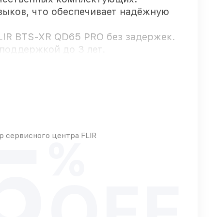
выков, что обеспечивает надёжную
LIR BTS-XR QD65 PRO без задержек.
поддержкой до 3 лет.
т оперативно
5
м любых финансовых возможностей
 сервисного центра FLIR
%
OFF