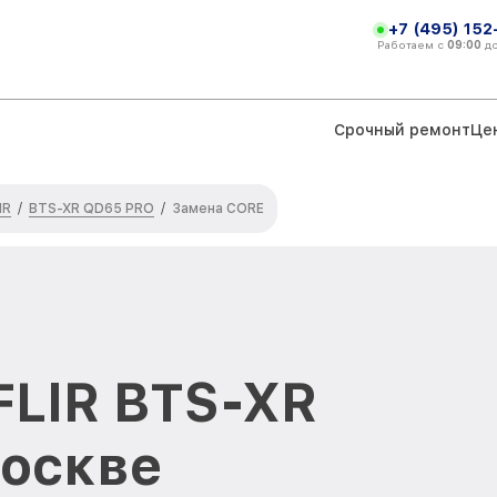
+7 (495) 152
Работаем с
09:00
д
Срочный ремонт
Це
IR
BTS-XR QD65 PRO
/
/
Замена CORE
FLIR BTS-XR
оскве