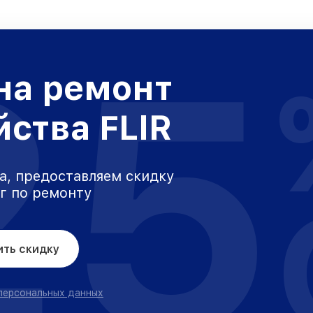
25
на ремонт
йства FLIR
а, предоставляем скидку
уг по ремонту
ить скидку
 персональных данных