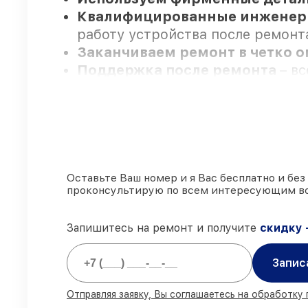
Квалифицированные инжене
работу устройства после ремонт
Заканчиваем ремонт в четко 
Поддержка после ремонта
– в
Мы гарантируем:
80%
ремонтов выполняем с возм
90%
комплектующих FLIR готовы 
Оставьте Ваш номер и я Вас бесплатно и без
проконсультирую по всем интересующим в
Оригинальные комплектующие 
85%
работ выполняются в тот же
Запишитесь на ремонт и получите
скидку 
Запис
Отправляя заявку, Вы соглашаетесь на обработку