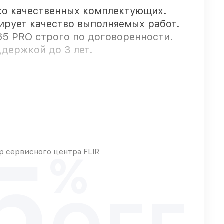
ко качественных комплектующих.
тирует качество выполняемых работ.
65 PRO строго по договоренности.
держкой до 3 лет.
тро
5
 сервисного центра FLIR
%