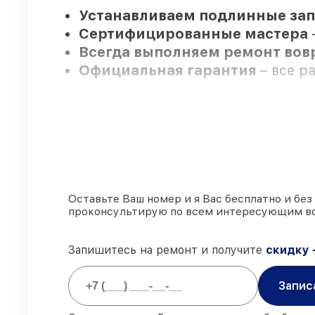
Устанавливаем подлинные зап
Сертифицированные мастера
Всегда выполняем ремонт во
Официальная гарантия
– все р
Мы гарантируем:
80%
работ закрываем с возможно
90%
деталей FLIR имеются на ск
Подлинные запчасти FLIR и н
Оставьте Ваш номер и я Вас бесплатно и без
проконсультирую по всем интересующим в
85%
починок исполняются за 1–2
Запишитесь на ремонт и получите
скидку 
Запис