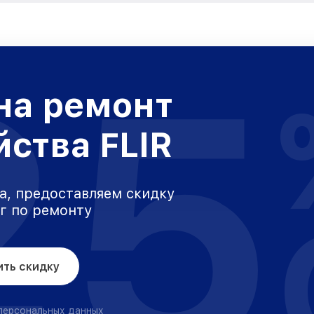
25
на ремонт
йства FLIR
а, предоставляем скидку
уг по ремонту
ить скидку
 персональных данных