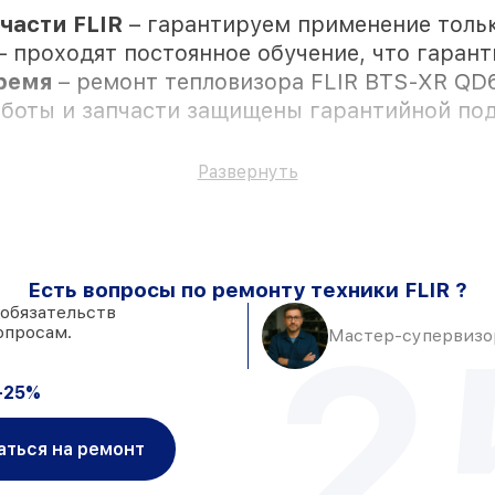
части FLIR
– гарантируем применение толь
– проходят постоянное обучение, что гаран
время
– ремонт тепловизора FLIR BTS-XR QD
аботы и запчасти защищены гарантийной под
Развернуть
стью личного присутствия владельца
ладе в Москве, остальные доставляются быс
Есть вопросы по ремонту техники FLIR ?
адёжные аналоги
– для разного бюджета
 обязательств
2
опросам.
 часа, после приёма тепловизора
Мастер-супервизор
-25%
аться на ремонт