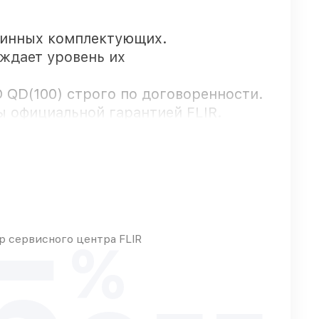
линных комплектующих.
рждает уровень их
 QD(100) строго по договоренности.
 официальной гарантией FLIR.
ве, остальные поступают оперативно
5
вых возможностей
 сервисного центра FLIR
%