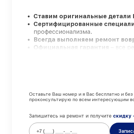
Ставим оригинальные детали 
Сертифицированные специал
профессионализма.
Всегда выполняем ремонт во
Официальная гарантия
– все 
Мы гарантируем:
80%
заказов проводим с возможн
90%
комплектующих FLIR есть в 
Оставьте Ваш номер и я Вас бесплатно и без
проконсультирую по всем интересующим в
Подлинные запчасти FLIR и н
85%
работ выполняются в тот же
Запишитесь на ремонт и получите
скидку 
Запис