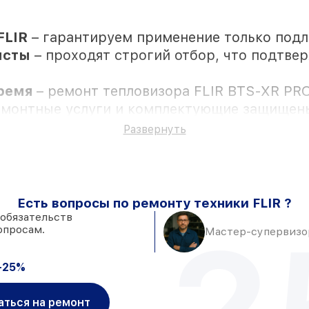
FLIR
– гарантируем применение только под
исты
– проходят строгий отбор, что подтве
время
– ремонт тепловизора FLIR BTS-XR PRO
ремонтные услуги и комплектующие защищены
Развернуть
остью личного присутствия владельца
Есть вопросы по ремонту техники FLIR ?
наличии в мастерской или на складе в Моск
 обязательств
2
опросам.
адёжные аналоги
– с учётом любых финансо
Мастер-супервизор
 день, при незамедлительном начале работ
-25%
аться на ремонт