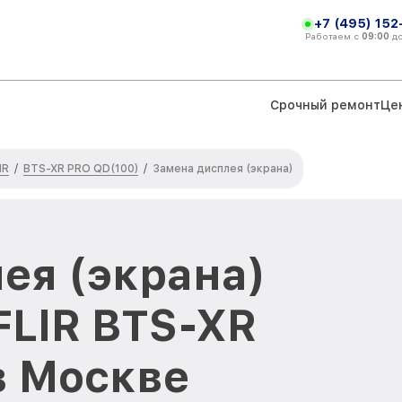
+7 (495) 152
Работаем с
09:00
д
Срочный ремонт
Це
IR
BTS-XR PRO QD(100)
/
/
Замена дисплея (экрана)
ея (экрана)
FLIR BTS-XR
в Москве