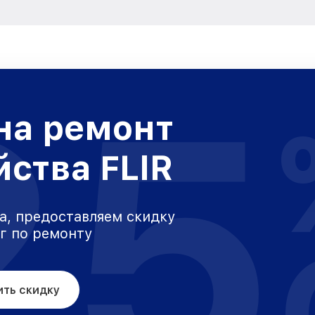
25
на ремонт
йства FLIR
а, предоставляем скидку
уг по ремонту
ить скидку