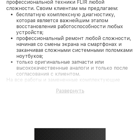
профессиональной техники FLIR любой
сложности. Своим клиентам мы предлагаем:
бесплатную комплексную диагностику,
которая является важнейшим этапом
восстановления работоспособности любых
устройств;
профессиональный ремонт любой сложности,
начиная со смены экрана на смартфонах и
заканчивая сложными системными поломками
ноутбуков;
только оригинальные запчасти или
высококачественные аналоги и только после
согласования с клиентом.
На все работы и замененные комплектующие
предоставляется длительная гарантия. В случае
Развернуть
поломки по условиям гарантии, мы бесплатно
исправим ситуацию.
Наши преимущества
Преимуществами нашего сервисного центра FLIR
в Москве являются:
лучшие специалисты с многолетним опытом и
безупречной репутацией;
современное оборудование и