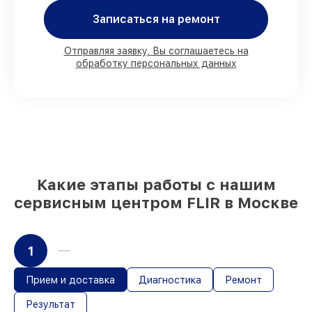
клиента
90%
комплектующих FLIR готовы к
Записаться на ремонт
установке в Москве, остальные
поступают оперативно
Отправляя заявку, Вы соглашаетесь на
Подлинные запчасти FLIR и надёжные
обработку персональных данных
аналоги
– для разного бюджета
85%
починок исполняются за 1–2 часа,
если мастер приступает к ремонту сразу
Какие этапы работы с нашим
сервисным центром FLIR в Москве
1
Прием и доставка
Диагностика
Ремонт
Результат