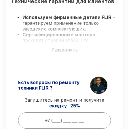
Технические гарантии для клиентов
Используем фирменные детали FLIR
–
гарантируем применение только
заводских комплектующих.
Сертифицированные мастера
–
проходят строгий отбор, что
гарантирует качество выполняемых
Развернуть
работ.
Заканчиваем ремонт в четко
оговоренные сроки
– ремонт
тепловизора FLIR BTS-X QD35 PRO без
задержек.
Поддержка после ремонта
– все
Есть вопросы по ремонту
работы и запчасти защищены сервисной
техники FLIR ?
гарантией.
Запишитесь на ремонт и получите
скидку -25%
Мы гарантируем:
80%
заказов закрываем в присутствии