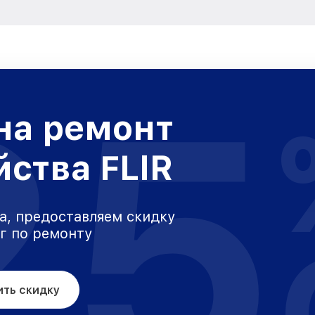
25
на ремонт
йства FLIR
а, предоставляем скидку
уг по ремонту
ить скидку