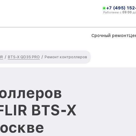
+7 (495) 152
Работаем с
09:00
д
Срочный ремонт
Це
IR
BTS-X QD35 PRO
/
/
Ремонт контроллеров
оллеров
FLIR BTS-X
оскве