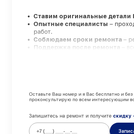
Ставим оригинальные детали 
Опытные специалисты
– прохо
работ.
Соблюдаем сроки ремонта
– р
Поддержка после ремонта
– в
Мы гарантируем:
80%
заказов выполняем с возмож
90%
комплектующих FLIR готовы 
Оставьте Ваш номер и я Вас бесплатно и без
проконсультирую по всем интересующим в
Подлинные запчасти FLIR и н
85%
починок выполняются в тот 
Запишитесь на ремонт и получите
скидку 
Запис