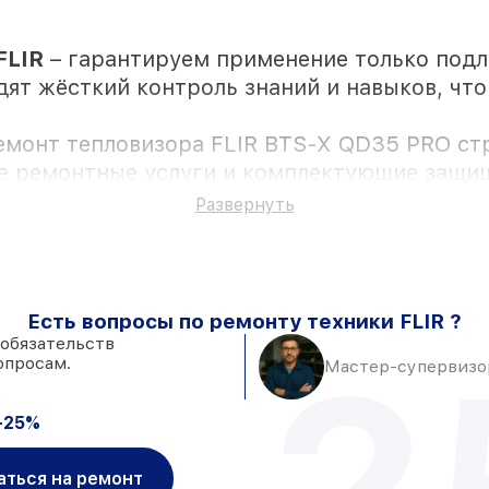
FLIR
– гарантируем применение только под
дят жёсткий контроль знаний и навыков, чт
емонт тепловизора FLIR BTS-X QD35 PRO ст
се ремонтные услуги и комплектующие защи
Развернуть
ностью личного присутствия владельца
Есть вопросы по ремонту техники FLIR ?
к установке в Москве, остальные поступаю
 обязательств
2
опросам.
адёжные аналоги
– под любые запросы
Мастер-супервизор
же день, при незамедлительном начале рабо
-25%
аться на ремонт