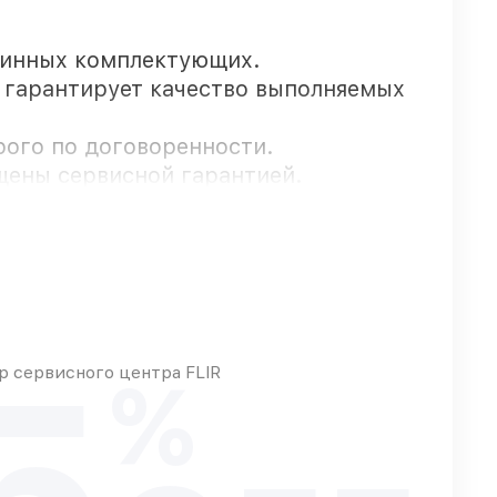
линных комплектующих.
о гарантирует качество выполняемых
рого по договоренности.
щены сервисной гарантией.
т оперативно
5
 сервисного центра FLIR
%
т